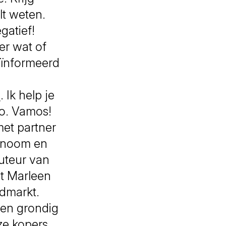
lt weten.
gatief!
er wat of
eïnformeerd
o
. Ik help je
o. Vamos!
met partner
conoom en
uteur van
lt Marleen
dmarkt.
pen grondig
ze kopers