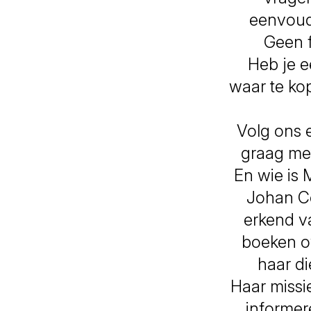
eenvoudi
Geen f
Heb je e
waar te ko
Volg ons 
graag me
En wie is 
Johan Co
erkend v
boeken ov
haar d
Haar missi
informer