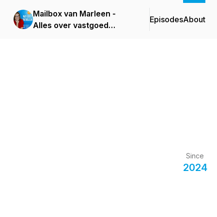
Mailbox van Marleen -
Episodes
About
Alles over vastgoed
kopen in Spanje
Since
2024