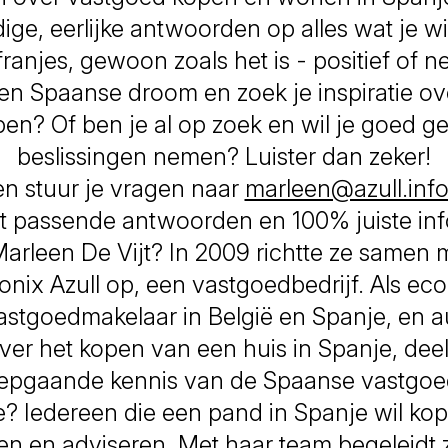
ge, eerlijke antwoorden op alles wat je wi
ranjes, gewoon zoals het is - positief of ne
en Spaanse droom en zoek je inspiratie ov
pen? Of ben je al op zoek en wil je goed g
beslissingen nemen? Luister dan zeker!
en stuur je vragen naar
marleen@azull.inf
t passende antwoorden en 100% juiste inf
Marleen De Vijt? In 2009 richtte ze samen 
nix Azull op, een vastgoedbedrijf. Als e
astgoedmakelaar in België en Spanje, en a
er het kopen van een huis in Spanje, dee
iepgaande kennis van de Spaanse vastgoe
e? Iedereen die een pand in Spanje wil ko
en en adviseren. Met haar team begeleidt 