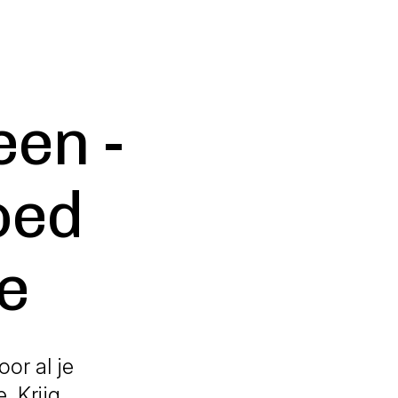
een -
oed
e
or al je
. Krijg