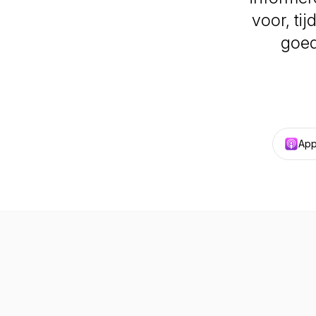
voor, ti
goed
App