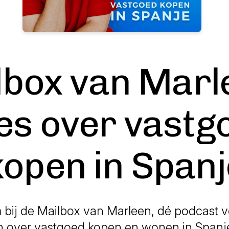
box van Marl
les over vastg
kopen in Spanj
bij de Mailbox van Marleen, dé podcast vo
 over vastgoed kopen en wonen in Spanje