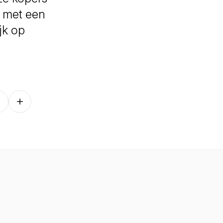
n met een
jk op
Follow on other platforms