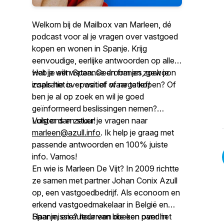
Welkom bij de Mailbox van Marleen, dé
podcast voor al je vragen over vastgoed
kopen en wonen in Spanje. Krijg
eenvoudige, eerlijke antwoorden op alles
wat je wilt weten. Geen franjes, gewoon
Heb je een Spaanse droom en zoek je
zoals het is - positief of negatief!
inspiratie over wat of waar te kopen? Of
ben je al op zoek en wil je goed
geïnformeerd beslissingen nemen?
Luister dan zeker!
Volg ons en stuur je vragen naar
marleen@azull.info
. Ik help je graag met
passende antwoorden en 100% juiste
info. Vamos!
En wie is Marleen De Vijt? In 2009 richtte
ze samen met partner Johan Conix Azull
op, een vastgoedbedrijf. Als econoom en
erkend vastgoedmakelaar in België en
Spanje, en auteur van boeken over het
Haar missie? Iedereen die een pand in