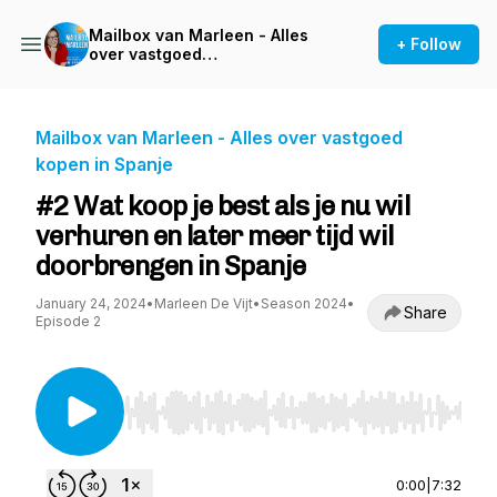
Mailbox van Marleen - Alles
+ Follow
over vastgoed
kopen in Spanje
Mailbox van Marleen - Alles over vastgoed
kopen in Spanje
#2 Wat koop je best als je nu wil
verhuren en later meer tijd wil
doorbrengen in Spanje
January 24, 2024
•
Marleen De Vijt
•
Season 2024
•
Share
Episode 2
Use Left/Right to seek, Home/End to jump to st
0:00
|
7:32