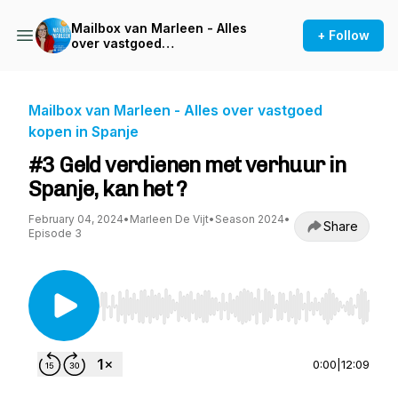
Mailbox van Marleen - Alles
+ Follow
over vastgoed
kopen in Spanje
Mailbox van Marleen - Alles over vastgoed
kopen in Spanje
#3 Geld verdienen met verhuur in
Spanje, kan het ?
February 04, 2024
•
Marleen De Vijt
•
Season 2024
•
Share
Episode 3
Use Left/Right to seek, Home/End to jump to st
0:00
|
12:09