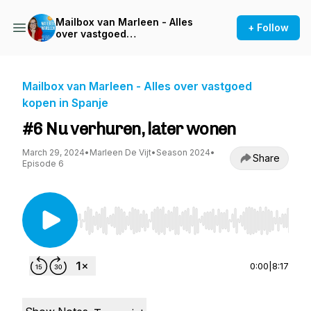
Mailbox van Marleen - Alles
+ Follow
over vastgoed
kopen in Spanje
Mailbox van Marleen - Alles over vastgoed
kopen in Spanje
#6 Nu verhuren, later wonen
March 29, 2024
•
Marleen De Vijt
•
Season 2024
•
Share
Episode 6
Use Left/Right to seek, Home/End to jump to st
0:00
|
8:17