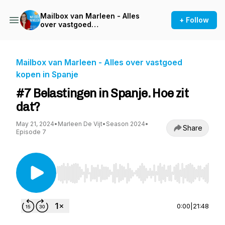
Mailbox van Marleen - Alles
+ Follow
over vastgoed
kopen in Spanje
Mailbox van Marleen - Alles over vastgoed
kopen in Spanje
#7 Belastingen in Spanje. Hoe zit
dat?
May 21, 2024
•
Marleen De Vijt
•
Season 2024
•
Share
Episode 7
Use Left/Right to seek, Home/End to jump to st
0:00
|
21:48