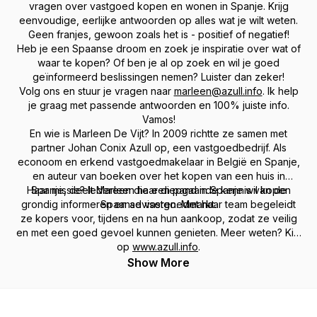
vragen over vastgoed kopen en wonen in Spanje. Krijg
eenvoudige, eerlijke antwoorden op alles wat je wilt weten.
Geen franjes, gewoon zoals het is - positief of negatief!
Heb je een Spaanse droom en zoek je inspiratie over wat of
waar te kopen? Of ben je al op zoek en wil je goed
geïnformeerd beslissingen nemen? Luister dan zeker!
Volg ons en stuur je vragen naar
marleen@azull.info
. Ik help
je graag met passende antwoorden en 100% juiste info.
Vamos!
En wie is Marleen De Vijt? In 2009 richtte ze samen met
partner Johan Conix Azull op, een vastgoedbedrijf. Als
econoom en erkend vastgoedmakelaar in België en Spanje,
en auteur van boeken over het kopen van een huis in
Haar missie? Iedereen die een pand in Spanje wil kopen
Spanje, deelt Marleen haar diepgaande kennis van de
grondig informeren en adviseren. Met haar team begeleidt
Spaanse vastgoedmarkt.
ze kopers voor, tijdens en na hun aankoop, zodat ze veilig
en met een goed gevoel kunnen genieten. Meer weten? Kijk
op
www.azull.info
.
Show More