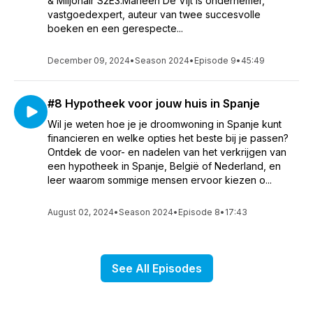
& Miljonair S2E3.Marleen De Vijt is ondernemer,
vastgoedexpert, auteur van twee succesvolle
boeken en een gerespecte...
December 09, 2024
•
Season 2024
•
Episode 9
•
45:49
#8 Hypotheek voor jouw huis in Spanje
Wil je weten hoe je je droomwoning in Spanje kunt
financieren en welke opties het beste bij je passen?
Ontdek de voor- en nadelen van het verkrijgen van
een hypotheek in Spanje, België of Nederland, en
leer waarom sommige mensen ervoor kiezen o...
August 02, 2024
•
Season 2024
•
Episode 8
•
17:43
See All Episodes